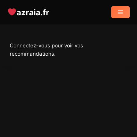
Aller
azraia.fr
au
contenu
Connectez-vous pour voir vos
recommandations.