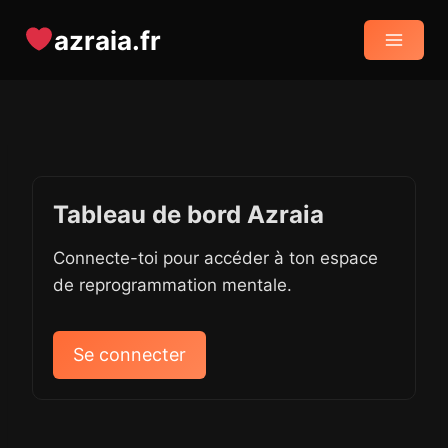
Aller
azraia.fr
au
contenu
Tableau de bord Azraia
Connecte-toi pour accéder à ton espace
de reprogrammation mentale.
Se connecter