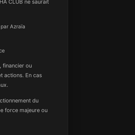
MAHA CLUB ne saurait
 par Azraïa
ice
 financier ou
et actions. En cas
aux.
nctionnement du
de force majeure ou