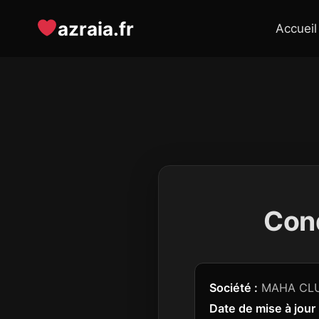
Aller
azraia.fr
au
Accueil
contenu
Cond
Société :
MAHA CLUB,
Date de mise à jour 