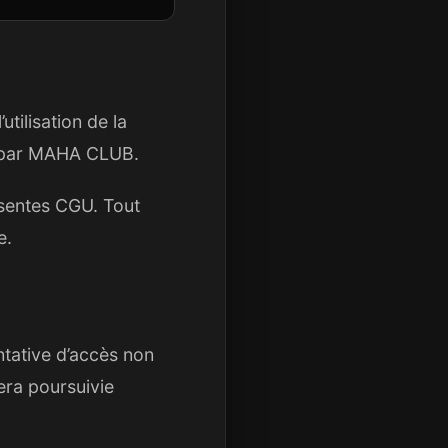
utilisation de la
té par MAHA CLUB.
résentes CGU. Tout
e.
entative d’accès non
sera poursuivie