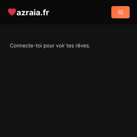
Aller
azraia.fr
au
contenu
Connecte-toi pour voir tes rêves.