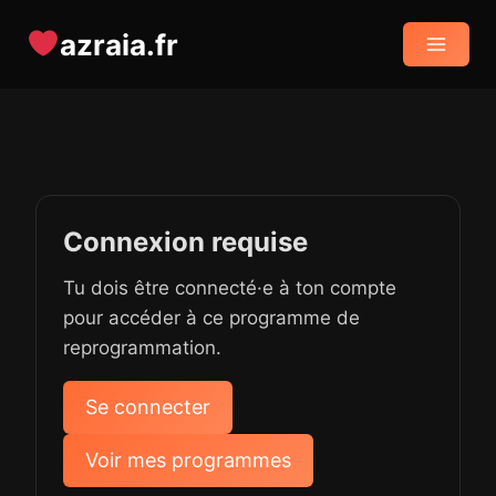
Aller
azraia.fr
au
contenu
Connexion requise
Tu dois être connecté·e à ton compte
pour accéder à ce programme de
reprogrammation.
Se connecter
Voir mes programmes