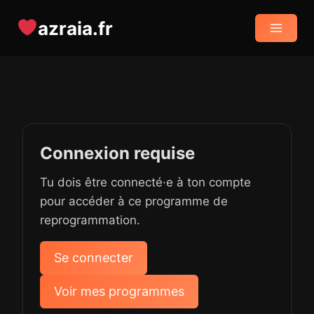
Aller
azraia.fr
au
contenu
Connexion requise
Tu dois être connecté·e à ton compte
pour accéder à ce programme de
reprogrammation.
Se connecter
Voir mes programmes